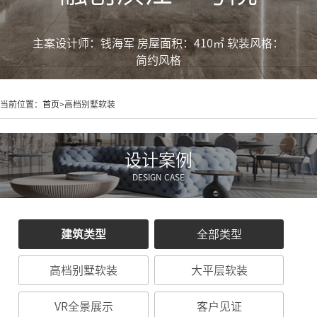
主案设计师：
钱海军
房屋面积：
410㎡
软装风格：
简约风格
当前位置：
首页
>高档别墅软装
设计案例
DESIGN CASE
建筑类型
全部类型
高档别墅软装
大平层软装
VR全景展示
客户见证