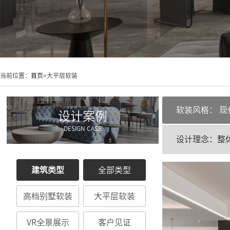
当前位置：
首页
>大平层软装
软装风格：
现
设计案例
DESIGN CASE
设计理念：整
建筑类型
全部类型
高档别墅软装
大平层软装
VR全景展示
客户见证