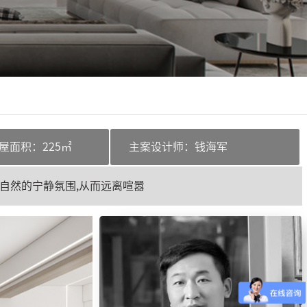
屋面积：
225㎡
主案设计师：
钱海军
自然的宁静氛围,从而远离喧嚣