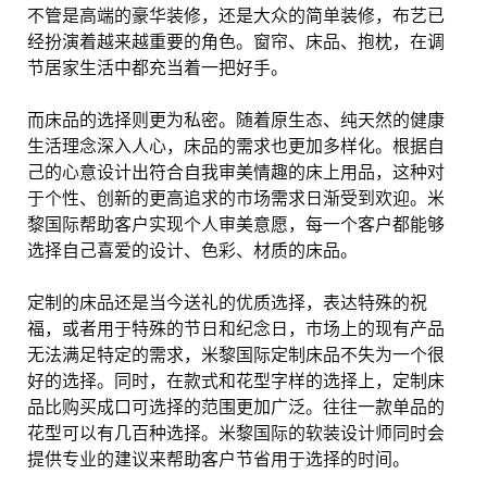
不管是高端的豪华装修，还是大众的简单装修，布艺已
经扮演着越来越重要的角色。窗帘、床品、抱枕，在调
节居家生活中都充当着一把好手。
而床品的选择则更为私密。随着原生态、纯天然的健康
生活理念深入人心，床品的需求也更加多样化。根据自
己的心意设计出符合自我审美情趣的床上用品，这种对
于个性、创新的更高追求的市场需求日渐受到欢迎。米
黎国际帮助客户实现个人审美意愿，每一个客户都能够
选择自己喜爱的设计、色彩、材质的床品。
定制的床品还是当今送礼的优质选择，表达特殊的祝
福，或者用于特殊的节日和纪念日，市场上的现有产品
无法满足特定的需求，米黎国际定制床品不失为一个很
好的选择。同时，在款式和花型字样的选择上，定制床
品比购买成口可选择的范围更加广泛。往往一款单品的
花型可以有几百种选择。米黎国际的软装设计师同时会
提供专业的建议来帮助客户节省用于选择的时间。