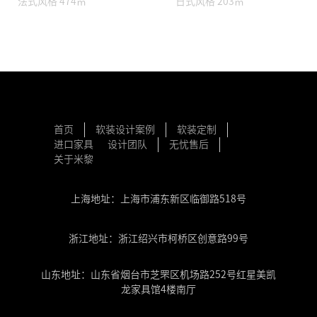
法式风格 474㎡
日式风格 203㎡
首页
软装设计案例
软装定制
进口家具
设计团队
无忧售后
关于米黎
上海地址：上海市浦东新区临御路518号
浙江地址：浙江绍兴市柯桥区创意路99号
山东地址：山东省烟台市芝罘区机场路252号红星美凯
龙家具馆4楼南厅