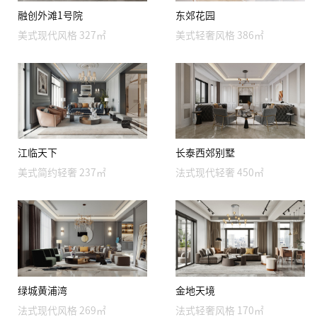
融创外滩1号院
东郊花园
美式现代风格 327㎡
美式轻奢风格 386㎡
江临天下
长泰西郊别墅
美式简约轻奢 237㎡
法式现代轻奢 450㎡
绿城黄浦湾
金地天境
法式现代风格 269㎡
法式轻奢风格 170㎡