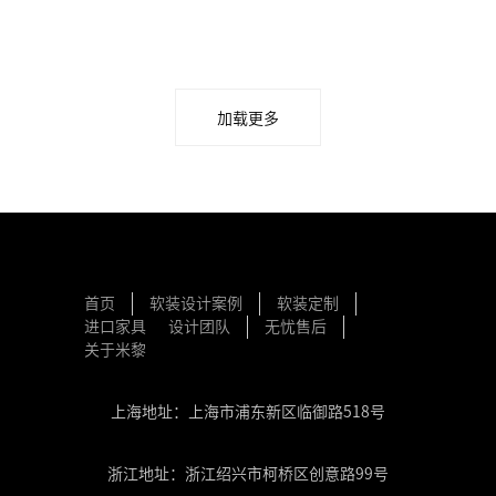
加载更多
首页
软装设计案例
软装定制
进口家具
设计团队
无忧售后
关于米黎
上海地址：上海市浦东新区临御路518号
浙江地址：浙江绍兴市柯桥区创意路99号