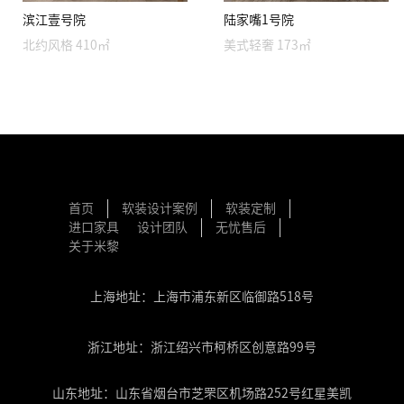
滨江壹号院
陆家嘴1号院
北约风格 410㎡
美式轻奢 173㎡
首页
软装设计案例
软装定制
进口家具
设计团队
无忧售后
关于米黎
上海地址：上海市浦东新区临御路518号
浙江地址：浙江绍兴市柯桥区创意路99号
山东地址：山东省烟台市芝罘区机场路252号红星美凯