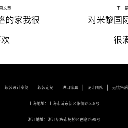
篇文章
下一
格的家我很
对米黎国
喜欢
很
软装设计案例
软装定制
进口家具
设计团队
无忧售后
上海地址：上海市浦东新区临御路518号
浙江地址：浙江绍兴市柯桥区创意路99号