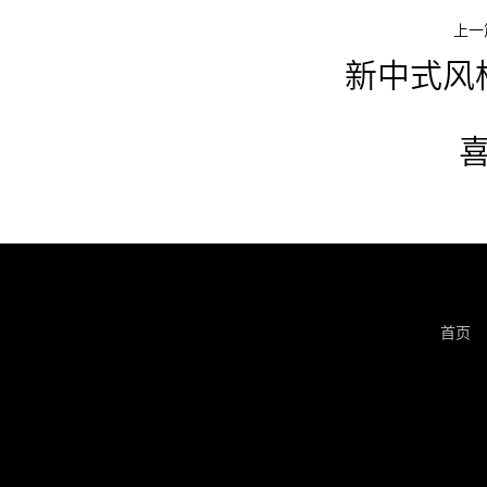
上一
新中式风
首页